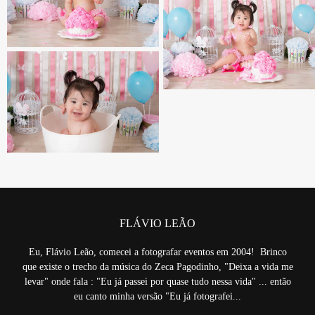
FLÁVIO LEÃO
Eu, Flávio Leão, comecei a fotografar eventos em 2004! Brinco
que existe o trecho da música do Zeca Pagodinho, "Deixa a vida me
levar" onde fala : "Eu já passei por quase tudo nessa vida" ... então
eu canto minha versão "Eu já fotografei...