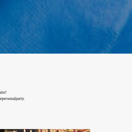
ito!
epersonalparty.