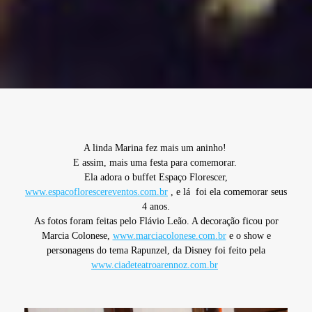
A linda Marina fez mais um aninho!
E assim, mais uma festa para comemorar.
Ela adora o buffet Espaço Florescer,
www.espacoflorescereventos.com.br
, e lá foi ela comemorar seus
4 anos.
As fotos foram feitas pelo Flávio Leão. A decoração ficou por
Marcia Colonese,
www.marciacolonese.com.br
e o show e
personagens do tema Rapunzel, da Disney foi feito pela
www.ciadeteatroarennoz.com.br