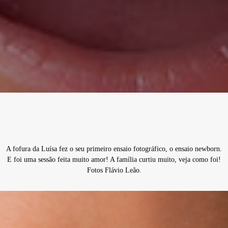
A fofura da Luísa fez o seu primeiro ensaio fotográfico, o ensaio newborn.
E foi uma sessão feita muito amor! A família curtiu muito, veja como foi!
Fotos Flávio Leão.