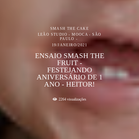
SMASH THE CAKE
LEÃO STUDIO - MOOCA - SÃO
PAULO
19/JANEIRO/2021
ENSAIO SMASH THE
FRUIT -
FESTEJANDO
ANIVERSÁRIO DE 1
ANO - HEITOR!
2264
visualizações