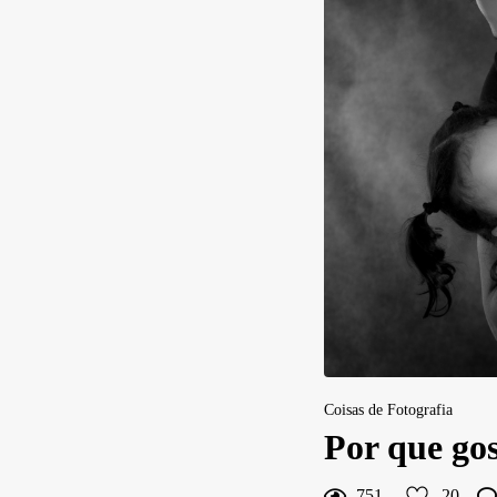
20
Curtir
Comentar
Coisas de Fotografia
Por que gos
751
20