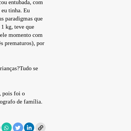
icou entubada, com
 eu tinha. Eu
us paradigmas que
1 kg, teve que
quele momento com
ês prematuros), por
crianças?Tudo se
 pois foi o
ografo de família.