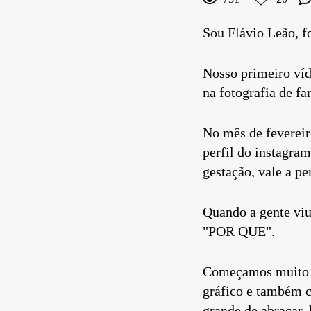
Sou Flávio Leão, fo
Nosso primeiro víd
na fotografia de f
No mês de feverei
perfil do instagra
gestação, vale a p
Quando a gente viu 
"POR QUE".
Começamos muito l
gráfico e também c
grande de abraçar,