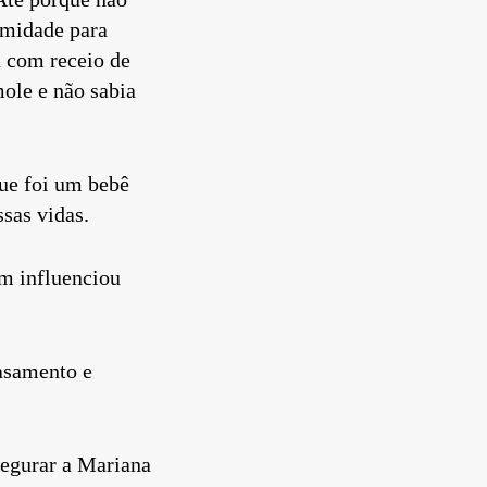
timidade para
a com receio de
ole e não sabia
que foi um bebê
sas vidas.
ém influenciou
asamento e
segurar a Mariana