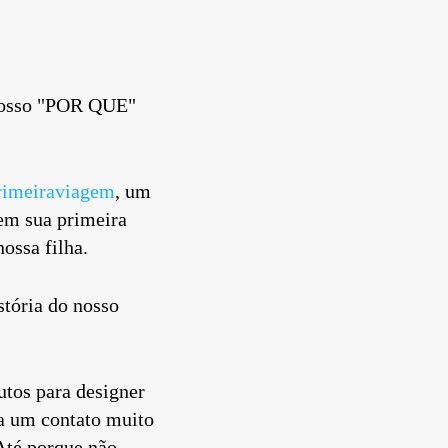
 nosso "POR QUE"
imeiraviagem
, um
 em sua primeira
nossa filha.
stória do nosso
tos para designer
ha um contato muito
Até porque não