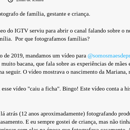
tografo de família, gestante e criança.
eo do IGTV serviu para abrir o canal falando sobre o
amília. Por que fotografamos famílias?
ro de 2019, mandamos um vídeo para
@somosmaesdepr
m muito bacana, que fala sobre as experiências de mães
ena seguir. O vídeo mostrava o nascimento da Mariana, 
esse vídeo "caiu a ficha". Bingo! Este vídeo conta a hi
á atrás (12 anos aproximadamente) fotografando produ
asamento. E eu sempre gostei de criança, mas não tin
 brincar com elas na época que fotografava casamento. 