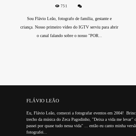
751
Sou Flávio Leão, fotografo de família, gestante e
criança. Nosso primeiro vídeo do IGTV serviu para abrir
o canal falando sobre o nosso "POR...
FLÁVIO LEÃO
Eu, Flávio Leão, comecei a fotografar eventos em 2004! Brinc
trecho da música do Zeca Pagodinho, "Deixa a vida me levar" o
passei por quase tudo nessa vida" ... então eu canto minha vers
fotografei...