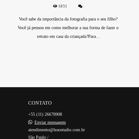
1851
Você sabe da importância da fotografia para o seu filho?
Você já pensou em como melhorar a sua forma de fazer o
retrato em casa da criançada?Para...
CONTATO
+55 (11) 26678908
Enviar mensagem
atendimento@leaostudio.com.br
São Paulo /