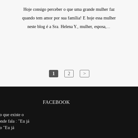
Hoje consigo perceber o que uma grande mulher faz
quando tem amor por sua família! E hoje essa mulher
neste blog é a Sra. Helena Y., mulher, esposa,...
1
2
>
FACEBOOK
o que existe o
nde fala : "Eu já
ão "Eu já