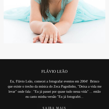
13678
FLÁVIO LEÃO
Eu, Flávio Leão, comecei a fotografar eventos em 2004! Brinco
que existe o trecho da música do Zeca Pagodinho, "Deixa a vida me
levar" onde fala : "Eu já passei por quase tudo nessa vida" ... então
eu canto minha versão "Eu já fotografei...
SAIBA MAIS