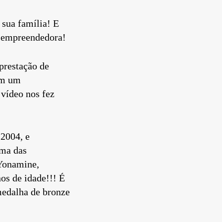
sua família! E
 e empreendedora!
prestação de
am um
 vídeo nos fez
 2004, e
uma das
 Yonamine,
os de idade!!! É
medalha de bronze