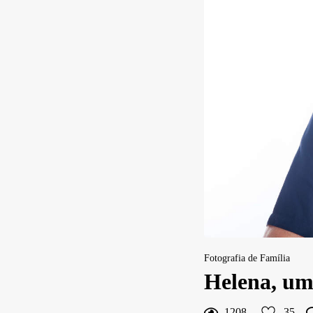
Fotografia de Família
Helena, um
35
Curtir
1208
35