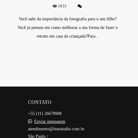
1851
Você sabe da importância da fotografia para o seu filho?
Você já pensou em como melhorar a sua forma de fazer o
retrato em casa da criançada?Para...
CONTATO
+55 (11) 26678908
Enviar mensagem
atendimento@leaostudio.com.br
São Paulo /