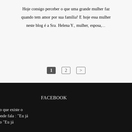
Hoje consigo perceber o que uma grande mulher faz
quando tem amor por sua família! E hoje essa mulher
neste blog é a Sra. Helena Y., mulher, esposa,...
1
2
>
FACEBOOK
o que existe o
nde fala : "Eu já
ão "Eu já