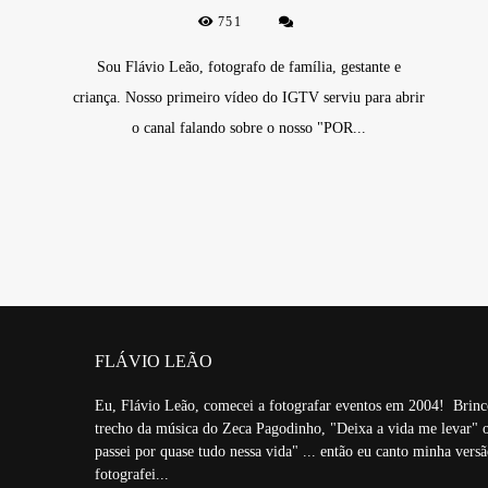
751
Sou Flávio Leão, fotografo de família, gestante e
criança. Nosso primeiro vídeo do IGTV serviu para abrir
o canal falando sobre o nosso "POR...
FLÁVIO LEÃO
Eu, Flávio Leão, comecei a fotografar eventos em 2004! Brinc
trecho da música do Zeca Pagodinho, "Deixa a vida me levar" o
passei por quase tudo nessa vida" ... então eu canto minha vers
fotografei...