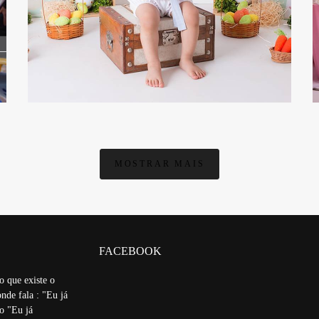
4226
MOSTRAR MAIS
FACEBOOK
o que existe o
nde fala : "Eu já
ão "Eu já