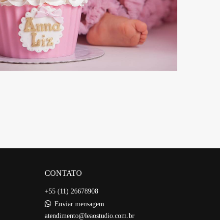
5269
CONTATO
+55 (11) 26678908
Enviar mensagem
atendimento@leaostudio.com.br