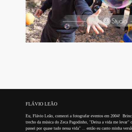
1961
FLÁVIO LEÃO
Eu, Flávio Leão, comecei a fotografar eventos em 2004! Brinc
trecho da música do Zeca Pagodinho, "Deixa a vida me levar" o
passei por quase tudo nessa vida" ... então eu canto minha vers