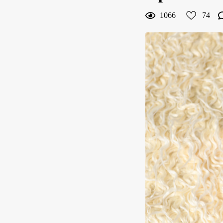
1066
74
74
Curtir
Comentar