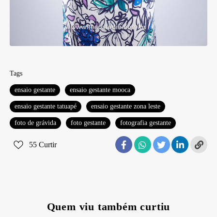
Tags
ensaio gestante
ensaio gestante mooca
ensaio gestante tatuapé
ensaio gestante zona leste
foto de grávida
foto gestante
fotografia gestante
55
Curtir
Quem viu também curtiu