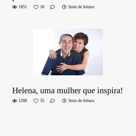
1851
18
3min de leitura
Helena, uma mulher que inspira!
1208
35
3min de leitura